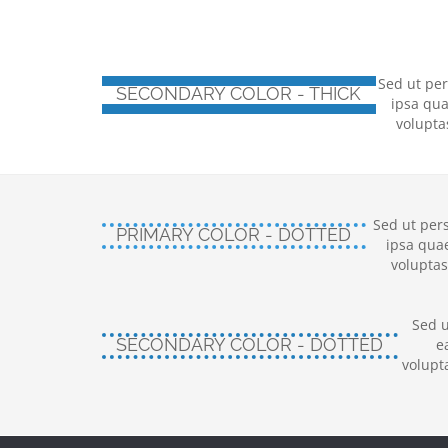
Sed ut pe
SECONDARY COLOR - THICK
ipsa qua
volupta
Sed ut per
PRIMARY COLOR - DOTTED
ipsa quae
voluptas
Sed u
SECONDARY COLOR - DOTTED
e
volupt