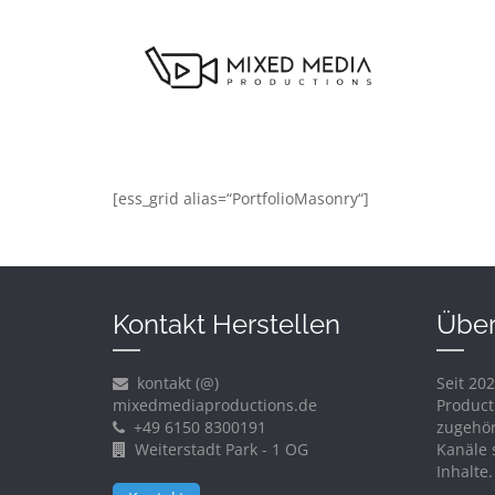
[ess_grid alias=“PortfolioMasonry“]
Kontakt Herstellen
Über
kontakt (@)
Seit 20
mixedmediaproductions.de
Product
+49 6150 8300191
zugehör
Weiterstadt Park - 1 OG
Kanäle s
Inhalte.