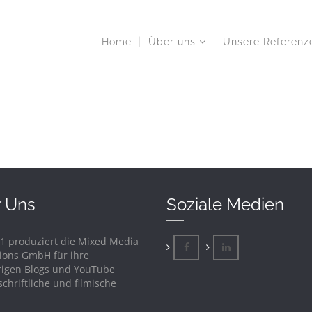
Home
Über uns
Unsere Referenz
 Uns
Soziale Medien
21 produziert die Mixed Media
ions GmbH für ihre
igen Blogs und YouTube
chriftliche und filmische